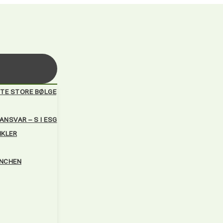
TE STORE BØLGE
NSVAR – S I ESG
IKLER
ANCHEN