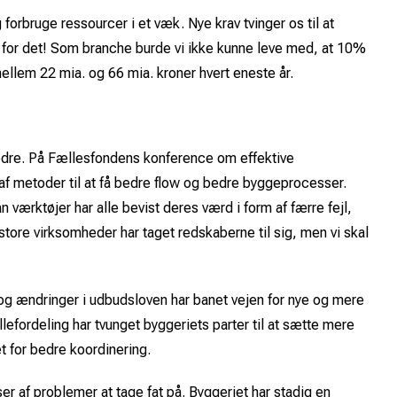
forbruge ressourcer i et væk. Nye krav tvinger os til at
for det! Som branche burde vi ikke kunne leve med, at 10%
mellem 22 mia. og 66 mia. kroner hvert eneste år.
t bedre. På Fællesfondens konference om effektive
 af metoder til at få bedre flow og bedre byggeprocesser.
 værktøjer har alle bevist deres værd i form af færre fejl,
tore virksomheder har taget redskaberne til sig, men vi skal
ng og ændringer i udbudsloven har banet vejen for nye og mere
efordeling har tvunget byggeriets parter til at sætte mere
 for bedre koordinering.
ser af problemer at tage fat på. Byggeriet har stadig en