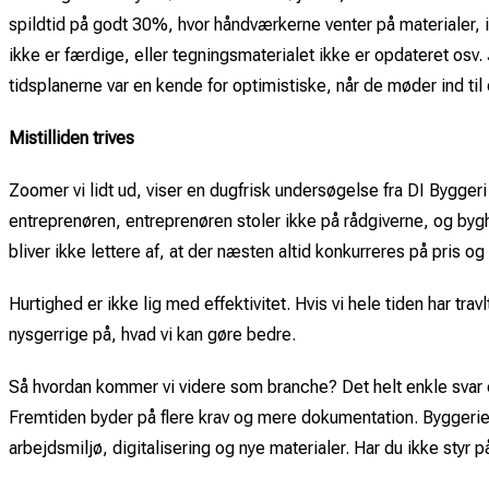
spildtid på godt 30%, hvor håndværkerne venter på materialer, i
ikke er færdige, eller tegningsmaterialet ikke er opdateret osv
tidsplanerne var en kende for optimistiske, når de møder ind ti
Mistilliden trives
Zoomer vi lidt ud, viser en dugfrisk undersøgelse fra DI Byggeri 
entreprenøren, entreprenøren stoler ikke på rådgiverne, og bygh
bliver ikke lettere af, at der næsten altid konkurreres på pris o
Hurtighed er ikke lig med effektivitet. Hvis vi hele tiden har travl
nysgerrige på, hvad vi kan gøre bedre.
Så hvordan kommer vi videre som branche? Det helt enkle svar er,
Fremtiden byder på flere krav og mere dokumentation. Byggeri
arbejdsmiljø, digitalisering og nye materialer. Har du ikke styr 