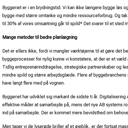
Byggeriet er i en brydningstid. Vi kan ikke længere bygge løs og 
bygge med større omtanke og mindre ressourceforbrug. Og tak 
til 30% af vores omsætning går til spild* Det svarer til et sted 
Mange metoder til bedre planlægning
Det er ellers ikke, fordi vi mangler værktøjerne til at gøre de
byggeprocesser for nylig kunne vi konstatere, at der er et væld
Tidlig entreprenørinddragelse, strategiske partnerskaber og lean
mindre spild og større arbejdsglæde. Flere af byggebranchens s
have langt flere med på vognen.
Byggeriet har udviklet sig markant de sidste ti år. Digitaliseri
effektive måder at samarbejde på, mens det nye AB systems roll
ind på samarbejde. Der er kommet mere bevidsthed om behovet
Men tager vi de lyserøde briller af et øjeblik, er der fortsat mas