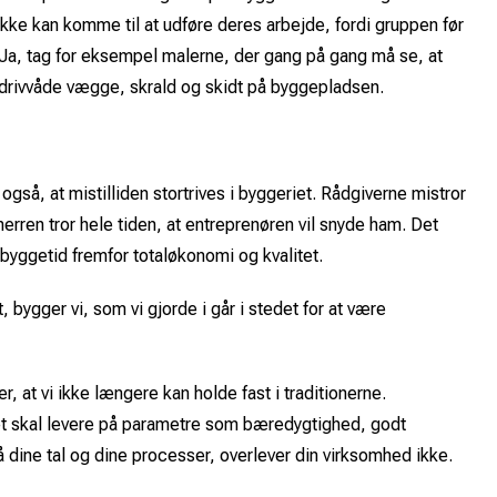
kke kan komme til at udføre deres arbejde, fordi gruppen før
. Ja, tag for eksempel malerne, der gang på gang må se, at
l drivvåde vægge, skrald og skidt på byggepladsen.
også, at mistilliden stortrives i byggeriet. Rådgiverne mistror
erren tror hele tiden, at entreprenøren vil snyde ham. Det
g byggetid fremfor totaløkonomi og kvalitet.
t, bygger vi, som vi gjorde i går i stedet for at være
 at vi ikke længere kan holde fast i traditionerne.
et skal levere på parametre som bæredygtighed, godt
på dine tal og dine processer, overlever din virksomhed ikke.