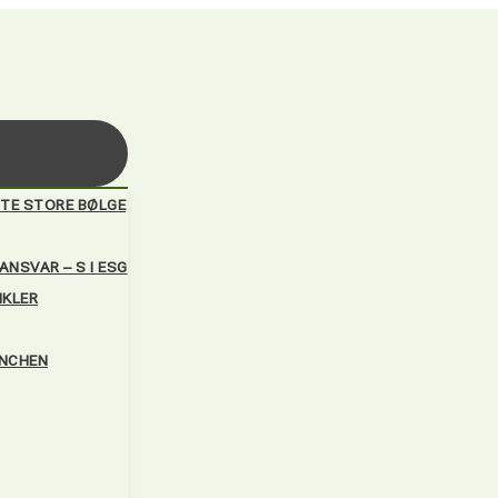
TE STORE BØLGE
NSVAR – S I ESG
IKLER
ANCHEN